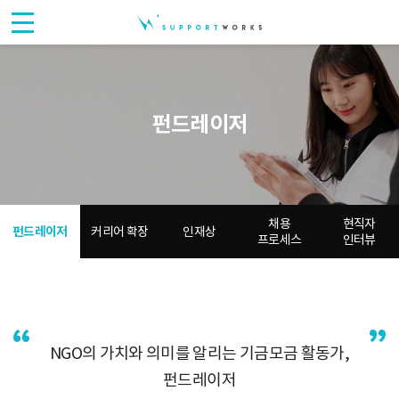
서
포
트
펀드레이저
웍
스
채용
현직자
펀드레이저
커리어 확장
인재상
프로세스
인터뷰
NGO의 가치와 의미를 알리는 기금모금 활동가,
펀드레이저